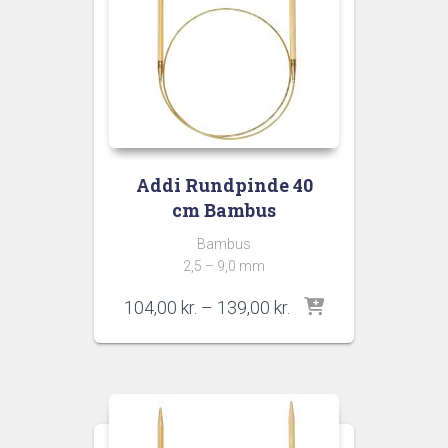
Addi Rundpinde 40
cm Bambus
Bambus
2,5 – 9,0 mm
Prisinterval:
104,00
kr.
–
139,00
kr.
104,00 kr.
til
139,00 kr.