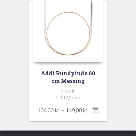
Addi Rundpinde 60
cm Messing
Nikkelfri
2,0-12,0 mm
Prisinterval:
104,00
kr.
–
149,00
kr.
104,00 kr.
til
149,00 kr.