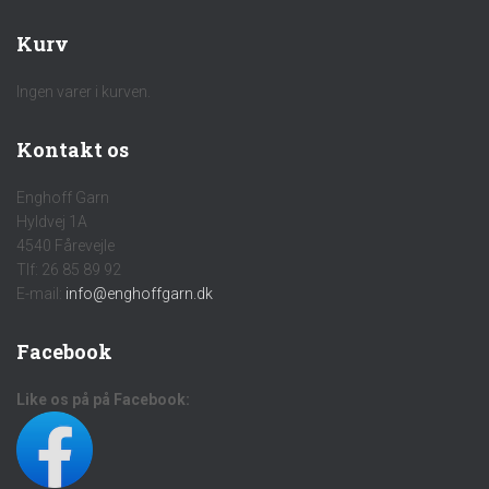
Kurv
Ingen varer i kurven.
Kontakt os
Enghoff Garn
Hyldvej 1A
4540 Fårevejle
Tlf: 26 85 89 92
E-mail:
info@enghoffgarn.dk
Facebook
Like os på på Facebook: