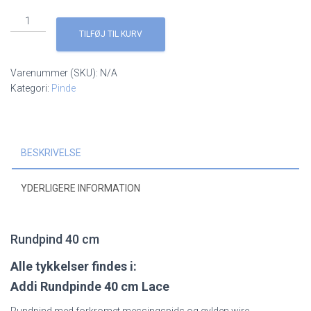
Addi
Rundpinde
TILFØJ TIL KURV
40
cm
Varenummer (SKU):
N/A
Messing
Kategori:
Pinde
antal
BESKRIVELSE
YDERLIGERE INFORMATION
Rundpind 40 cm
Alle tykkelser findes i:
Addi Rundpinde 40 cm Lace