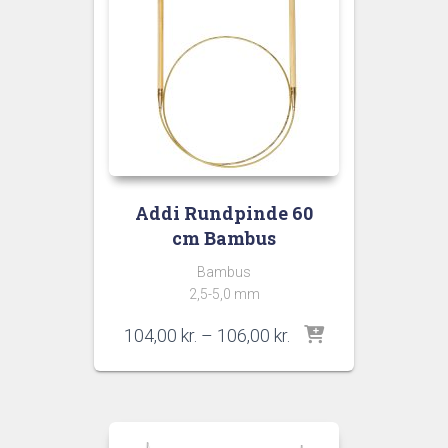
Addi Rundpinde 60
cm Bambus
Bambus
2,5-5,0 mm
Prisinterval:
104,00
kr.
–
106,00
kr.
104,00 kr.
til
106,00 kr.