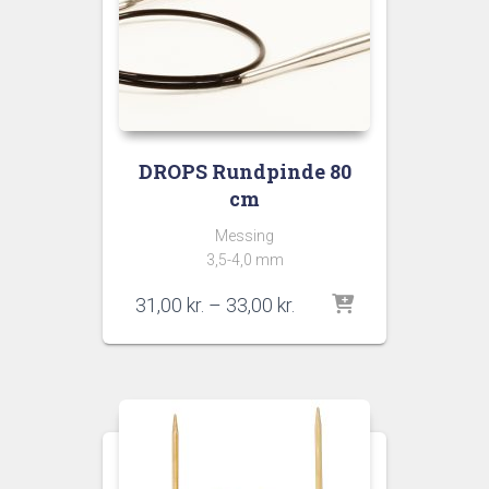
DROPS Rundpinde 80
cm
Messing
3,5-4,0 mm
Prisinterval:
31,00
kr.
–
33,00
kr.
31,00 kr.
til
33,00 kr.