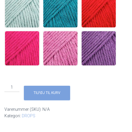
DROPS
Cotton
TILFØJ TIL KURV
Light
antal
Varenummer (SKU):
N/A
Kategori:
DROPS