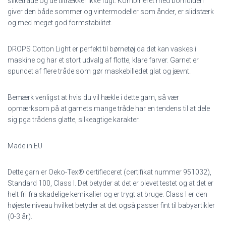
silketråde og de tiltrækker ikke fugt. Kombineret med bomulden
giver den både sommer og vintermodeller som ånder, er slidstærk
og med meget god formstabilitet.
DROPS Cotton Light er perfekt til børnetøj da det kan vaskes i
maskine og har et stort udvalg af flotte, klare farver. Garnet er
spundet af flere tråde som gør maskebilledet glat og jævnt.
Bemærk venligst at hvis du vil hækle i dette garn, så vær
opmærksom på at garnets mange tråde har en tendens til at dele
sig pga trådens glatte, silkeagtige karakter.
Made in EU
Dette garn er Oeko-Tex® certifieceret (certifikat nummer 951032),
Standard 100, Class I. Det betyder at det er blevet testet og at det er
helt fri fra skadelige kemikalier og er trygt at bruge. Class I er den
højeste niveau hvilket betyder at det også passer fint til babyartikler
(0-3 år).