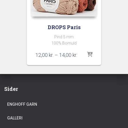
DROPS Paris
Pind 5 mm
100% Bomuld
Prisinterval:
12,00
kr.
–
14,00
kr.
12,00 kr.
til
14,00 kr.
Sider
ENGHOFF GARN
GALLERI