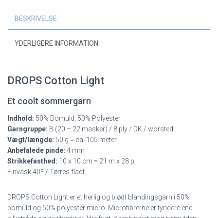
BESKRIVELSE
YDERLIGERE INFORMATION
DROPS Cotton Light
Et coolt sommergarn
Indhold:
50% Bomuld, 50% Polyester
Garngruppe:
B (20 – 22 masker) / 8 ply / DK / worsted
Vægt/længde:
50 g = ca. 105 meter
Anbefalede pinde:
4 mm
Strikkefasthed:
10 x 10 cm = 21 m x 28 p
Finvask 40º / Tørres fladt
DROPS Cotton Light er et herlig og blødt blandingsgarn i 50%
bomuld og 50% polyester micro. Microfibrerne er tyndere end