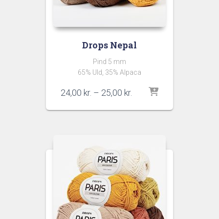
Drops Nepal
Pind 5 mm
65% Uld, 35% Alpaca
Prisinterval:
24,00
kr.
–
25,00
kr.
24,00 kr.
til
25,00 kr.