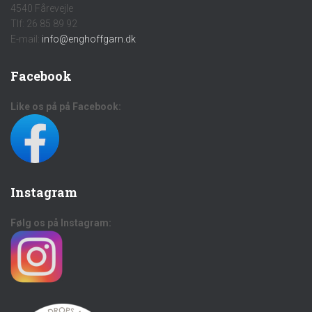
4540 Fårevejle
Tlf: 26 85 89 92
E-mail:
info@enghoffgarn.dk
Facebook
Like os på på Facebook:
Instagram
Følg os på Instagram: