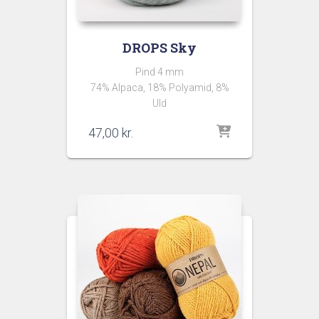
DROPS Sky
Pind 4 mm
74% Alpaca, 18% Polyamid, 8%
Uld
47,00
kr.