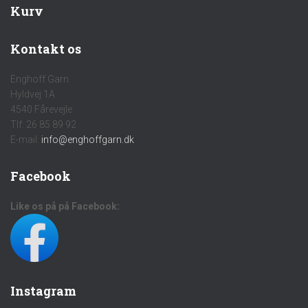
Kurv
Kontakt os
Enghoff Garn
Hyldvej 1A
4540 Fårevejle
Tlf: 26 85 89 92
E-mail:
info@enghoffgarn.dk
Facebook
Like os på på Facebook:
Instagram