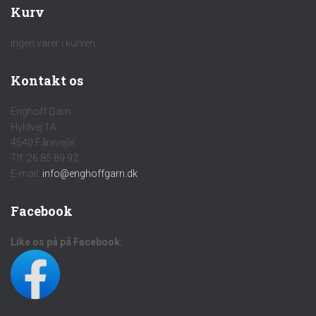
Kurv
Ingen varer i kurven.
Kontakt os
Enghoff Garn
Hyldvej 1A
4540 Fårevejle
Tlf: 26 85 89 92
E-mail:
info@enghoffgarn.dk
Facebook
Like os på på Facebook: