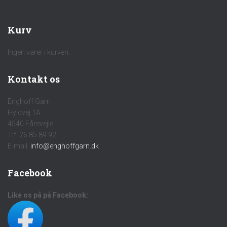
Kurv
Ingen varer i kurven.
Kontakt os
Enghoff Garn
Hyldvej 1A
4540 Fårevejle
Tlf: 26 85 89 92
E-mail:
info@enghoffgarn.dk
Facebook
Like os på på Facebook: