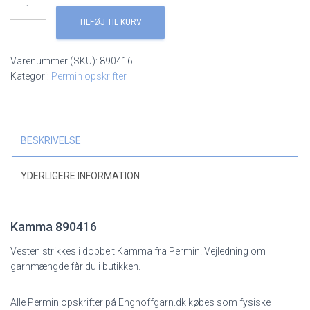
Stribet
vest
TILFØJ TIL KURV
890416
antal
Varenummer (SKU):
890416
Kategori:
Permin opskrifter
BESKRIVELSE
YDERLIGERE INFORMATION
Kamma 890416
Vesten strikkes i dobbelt Kamma fra Permin. Vejledning om
garnmængde får du i butikken.
Alle Permin opskrifter på Enghoffgarn.dk købes som fysiske