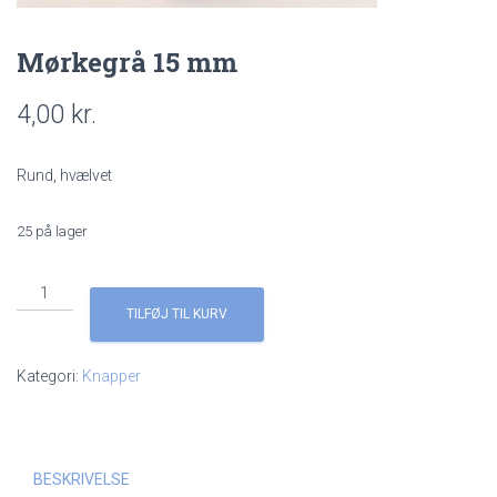
Mørkegrå 15 mm
4,00
kr.
Rund, hvælvet
25 på lager
Mørkegrå
15
TILFØJ TIL KURV
mm
antal
Kategori:
Knapper
BESKRIVELSE