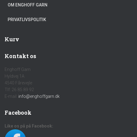
OM ENGHOFF GARN
PRIVATLIVSPOLITIK
Kurv
Kontakt os
Enghoff Garn
Hyldvej 1A
4540 Fårevejle
Tlf: 26 85 89 92
E-mail:
info@enghoffgarn.dk
Facebook
Like os på på Facebook: