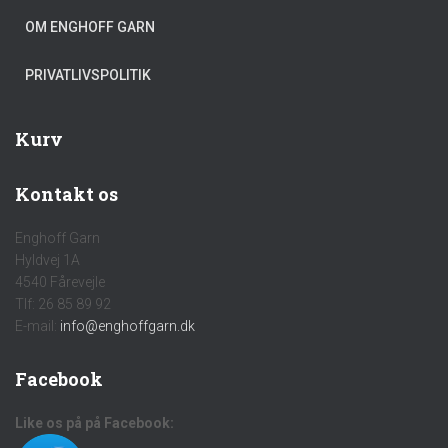
OM ENGHOFF GARN
PRIVATLIVSPOLITIK
Kurv
Kontakt os
Enghoff Garn
Hyldvej 1A
4540 Fårevejle
Tlf: 26 85 89 92
E-mail:
info@enghoffgarn.dk
Facebook
Like os på på Facebook: