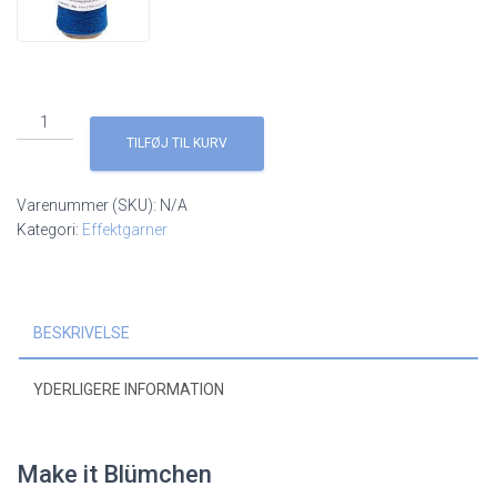
Make
it
TILFØJ TIL KURV
Blümchen
antal
Varenummer (SKU):
N/A
Kategori:
Effektgarner
BESKRIVELSE
YDERLIGERE INFORMATION
Make it Blümchen