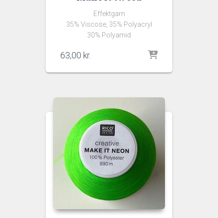
Effektgarn
35% Viscose, 35% Polyacryl
30% Polyamid
63,00
kr.