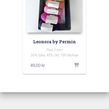
Leonora by Permin
Pind 3 mm
50% Silke, 40% Uld, 10% Mohair
49,00
kr.