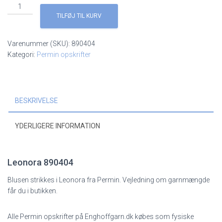
Leonora
890404
TILFØJ TIL KURV
antal
Varenummer (SKU):
890404
Kategori:
Permin opskrifter
BESKRIVELSE
YDERLIGERE INFORMATION
Leonora 890404
Blusen strikkes i Leonora fra Permin. Vejledning om garnmængde
får du i butikken.
Alle Permin opskrifter på Enghoffgarn.dk købes som fysiske