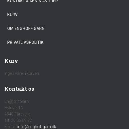
KONTAKT & ÅBNINGSTIDER
KURV
OM ENGHOFF GARN
PRIVATLIVSPOLITIK
Kurv
Ingen varer i kurven.
Kontakt os
Enghoff Garn
Hyldvej 1A
4540 Fårevejle
Tlf: 26 85 89 92
E-mail:
info@enghoffgarn.dk