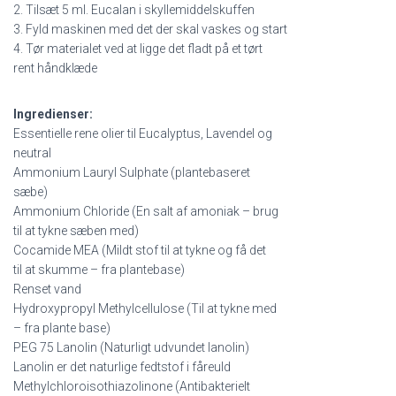
2. Tilsæt 5 ml. Eucalan i skyllemiddelskuffen
3. Fyld maskinen med det der skal vaskes og start
4. Tør materialet ved at ligge det fladt på et tørt
rent håndklæde
Ingredienser:
Essentielle rene olier til Eucalyptus, Lavendel og
neutral
Ammonium Lauryl Sulphate (plantebaseret
sæbe)
Ammonium Chloride (En salt af amoniak – brug
til at tykne sæben med)
Cocamide MEA (Mildt stof til at tykne og få det
til at skumme – fra plantebase)
Renset vand
Hydroxypropyl Methylcellulose (Til at tykne med
– fra plante base)
PEG 75 Lanolin (Naturligt udvundet lanolin)
Lanolin er det naturlige fedtstof i fåreuld
Methylchloroisothiazolinone (Antibakterielt