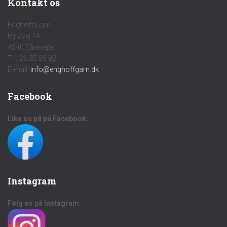
Kontakt os
Enghoff Garn
Hyldvej 1A
4540 Fårevejle
Tlf: 26 85 89 92
E-mail:
info@enghoffgarn.dk
Facebook
Like os på på Facebook:
Instagram
Følg os på Instagram: