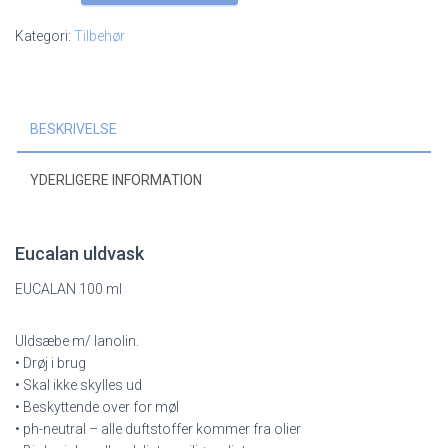
100
ml
Kategori:
Tilbehør
antal
BESKRIVELSE
YDERLIGERE INFORMATION
Eucalan uldvask
EUCALAN 100 ml
Uldsæbe m/ lanolin.
• Drøj i brug
• Skal ikke skylles ud
• Beskyttende over for møl
• ph-neutral – alle duftstoffer kommer fra olier