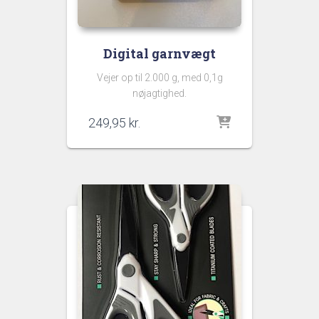
Digital garnvægt
Vejer op til 2.000 g, med 0,1g
nøjagtighed.
249,95
kr.