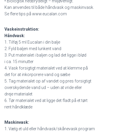
• Biologisk nedbrydeligt – miljøvenligt.
Kan anvendes til både håndvask og maskinvask.
Se flere tips på www.eucalan.com
Vaskeinstruktion:
Håndvask:
1. Tilføj 5 ml Eucalan i din balje
2. Fyld baljen med lunkent vand
3. Put materialet i baljen og lad det ligge i blød
i ca. 15 minutter
4. Vask forsigtigt materialet ved at klemme på
det for at inkorporere vand og sæbe
5. Tag materialet op af vandet og pres forsigtigt
overskydende vand ud – uden at vride eller
dreje materialet
6. Tør materialet ved at ligge det fladt på et tørt
rent håndklæde
Maskinvask:
1. Vælg et uld eller håndvask/skånevask program