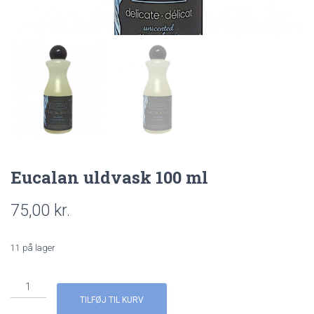
Eucalan uldvask 100 ml
75,00
kr.
11 på lager
Eucalan
uldvask
TILFØJ TIL KURV