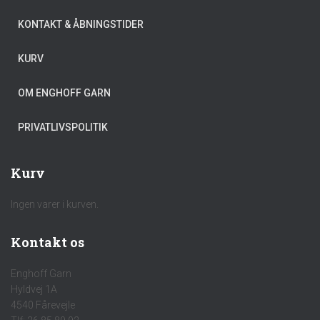
KONTAKT & ÅBNINGSTIDER
KURV
OM ENGHOFF GARN
PRIVATLIVSPOLITIK
Kurv
Ingen varer i kurven.
Kontakt os
Enghoff Garn
Hyldvej 1A
4540 Fårevejle