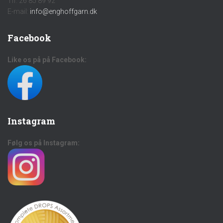
Tlf: 26 85 89 92
E-mail:
info@enghoffgarn.dk
Facebook
Like os på på Facebook:
Instagram
Følg os på Instagram: