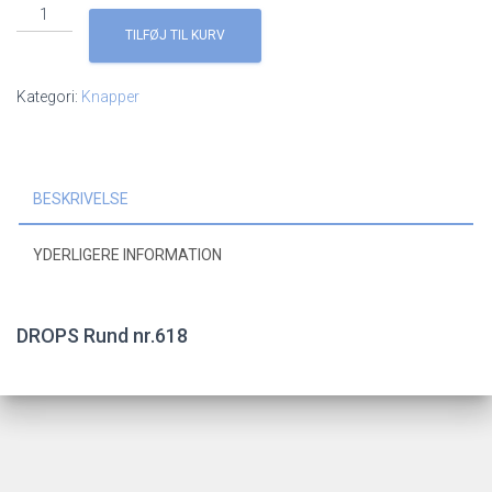
DROPS
Perlemor
TILFØJ TIL KURV
Rosa
15
Kategori:
Knapper
mm,
618
antal
BESKRIVELSE
YDERLIGERE INFORMATION
DROPS Rund nr.618