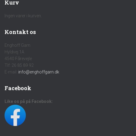
Kurv
Ingen varer i kurven.
Kontakt os
Enghoff Garn
Hyldvej 1A
4540 Fårevejle
Tlf: 26 85 89 92
E-mail:
info@enghoffgarn.dk
Facebook
Like os på på Facebook: