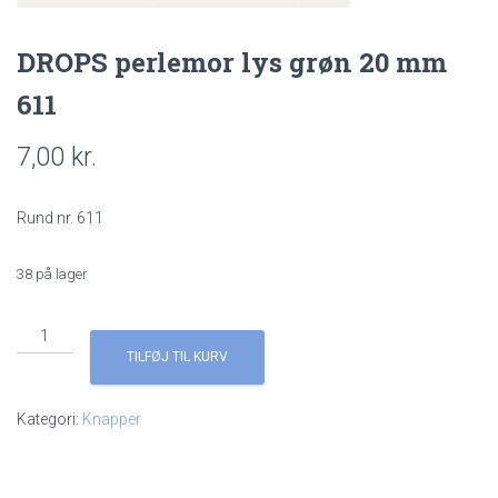
DROPS perlemor lys grøn 20 mm
611
7,00
kr.
Rund nr. 611
38 på lager
DROPS
perlemor
TILFØJ TIL KURV
lys
grøn
Kategori:
Knapper
20
mm
611