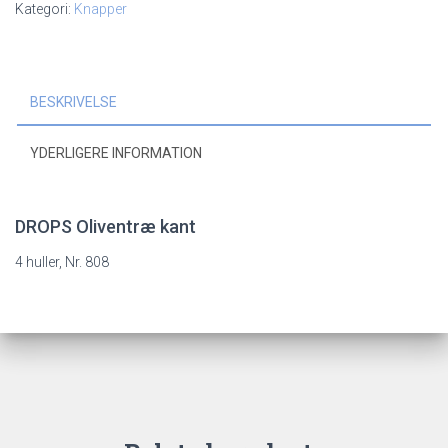
Kategori:
Knapper
mm,
808
antal
BESKRIVELSE
YDERLIGERE INFORMATION
DROPS Oliventræ kant
4 huller, Nr. 808