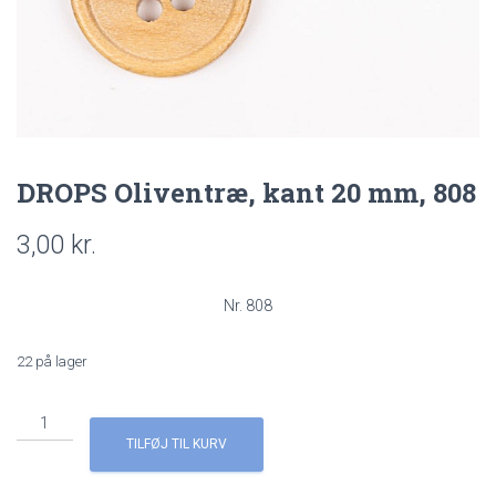
DROPS Oliventræ, kant 20 mm, 808
3,00
kr.
Nr. 808
22 på lager
DROPS
Oliventræ,
TILFØJ TIL KURV
kant
20