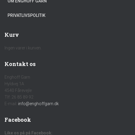
OM ENGHOFF GARN
PRIVATLIVSPOLITIK
Kurv
Ingen varer i kurven.
Kontakt os
Enghoff Garn
Hyldvej 1A
4540 Fårevejle
Tlf: 26 85 89 92
E-mail:
info@enghoffgarn.dk
Facebook
Like os på på Facebook: