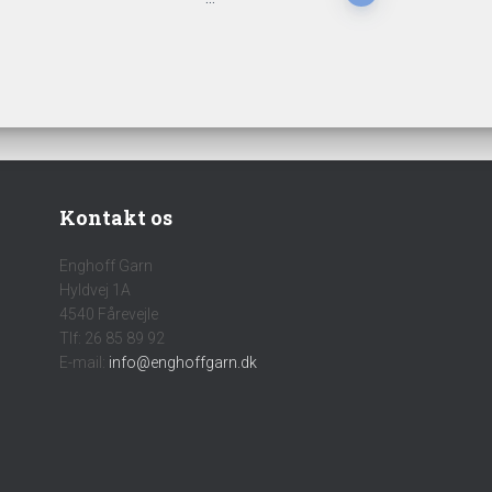
Kontakt os
Enghoff Garn
Hyldvej 1A
4540 Fårevejle
Tlf: 26 85 89 92
E-mail:
info@enghoffgarn.dk