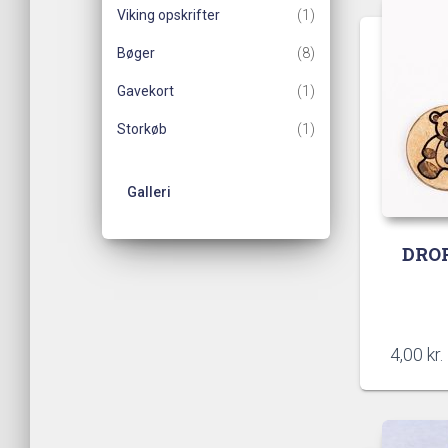
Viking opskrifter
(1)
Bøger
(8)
Gavekort
(1)
Storkøb
(1)
Galleri
DROP
4,00
kr.