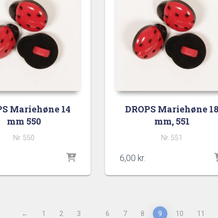
S Mariehøne 14
DROPS Mariehøne 1
mm 550
mm, 551
Nr. 550
Nr. 551
6,00
kr.
←
1
2
3
6
7
8
9
10
11
…