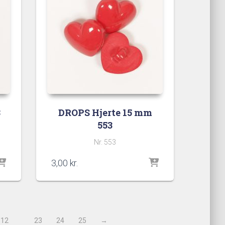
8
DROPS Hjerte 15 mm
553
Nr. 553
3,00
kr.
12
23
24
25
→
…