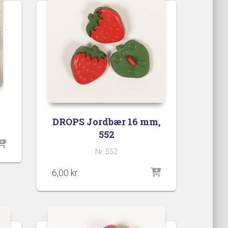
DROPS Jordbær 16 mm,
552
rval:
Nr. 552
.
6,00
kr.
.