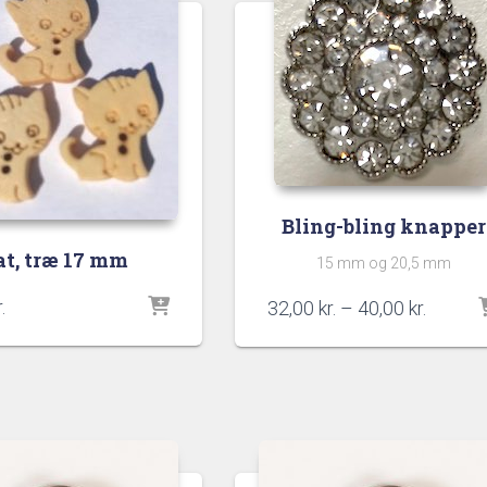
Bling-bling knapper
t, træ 17 mm
15 mm og 20,5 mm
.
Prisinte
32,00
kr.
–
40,00
kr.
32,00 kr
til
40,00 kr